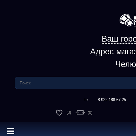
Ваш горо
Адрес мага
Челю
8 922 188 67 25
(0)
(0)