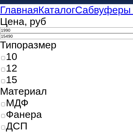
Главная
Каталог
Сабвуферы 
Цена, руб
Типоразмер
10
12
15
Материал
МДФ
Фанера
ДСП