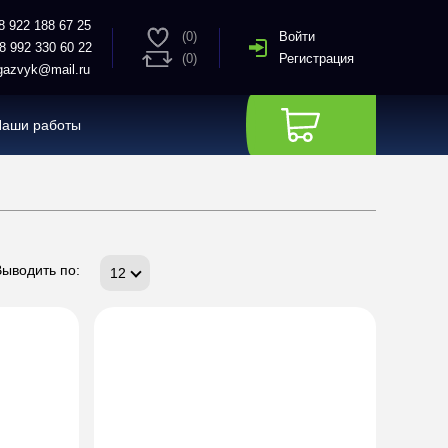
8 922 188 67 25
(0)
Войти
8 992 330 60 22
(0)
Регистрация
azvyk@mail.ru
Наши работы
Выводить по:
12