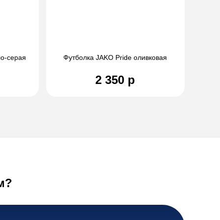
ло-серая
Футболка JAKO Pride оливковая
2 350 р
м?