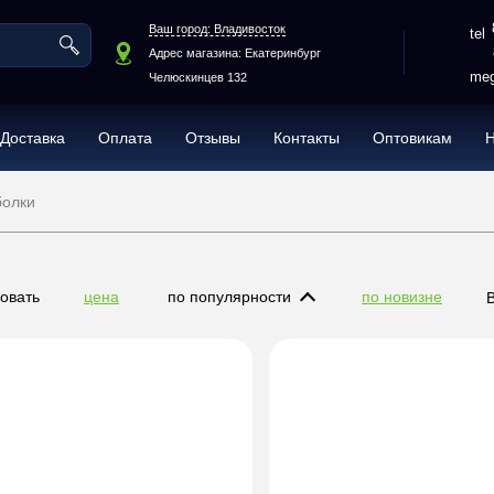
Ваш город: Владивосток
Адрес магазина: Екатеринбург
meg
Челюскинцев 132
Доставка
Оплата
Отзывы
Контакты
Оптовикам
болки
овать
цена
по популярности
по новизне