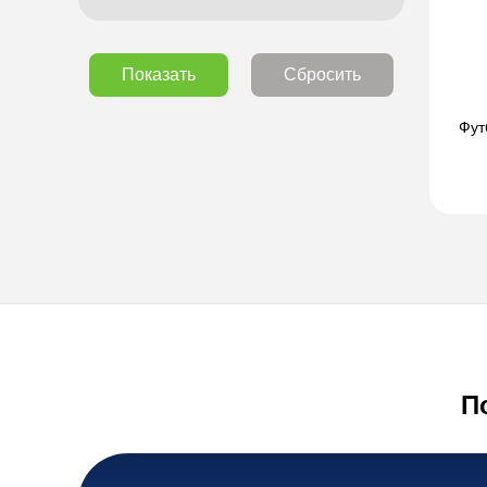
Показать
Сбросить
Фут
П