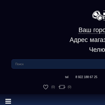
Ваш горо
Адрес мага
Челю
8 922 188 67 25
(0)
(0)