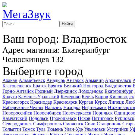
Найти
Ваш город: Владивосток
Адрес магазина: Екатеринбург
Челюскинцев 132
Выберите город
Абакан
Альметьевск
Анадырь
Ангарск
Армавир
Архангельск
А
Благовещенск
Братск
Брянск
Великий Новгород
Владивосток
В
Горно-Алтайск
Грозный
Дзержинск
Домодедово
Екатеринбург
Калуга
Каменск-Уральский
Кемерово
Керчь
Киров
Кисловодск
Красногорск
Краснодар
Красноярск
Курган
Курск
Липецк
Люб
Набережные Челны
Нальчик
Находка
Нефтекамск
Нижневарто
Новороссийск
Новосибирск
Новочеркасск
Норильск
Одинцов
Камчатский
Подольск
Прокопьевск
Псков
Пятигорск
Рубцовск
Северодвинск
Симферополь
Смоленск
Сочи
Ставрополь
Стары
Тольятти
Томск
Тула
Тюмень
Улан-Удэ
Ульяновск
Уссурийск
У
Электросталь
Энгельс
Южно-Сахалинск
Якутск
Ярославль