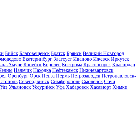
ки
Бийск
Благовещенск
Братск
Брянск
Великий Новгород
омодедово
Екатеринбург
Златоуст
Иваново
Ижевск
Иркутск
-на-Амуре
Копейск
Королев
Кострома
Красногорск
Краснодар
Челны
Нальчик
Находка
Нефтекамск
Нижневартовск
рел
Оренбург
Орск
Пенза
Пермь
Петрозаводск
Петропавловск-
астополь
Северодвинск
Симферополь
Смоленск
Сочи
-Удэ
Ульяновск
Уссурийск
Уфа
Хабаровск
Хасавюрт
Химки