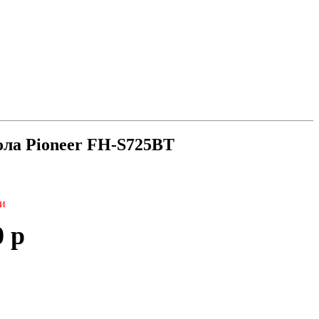
ла Pioneer FH-S725BT
ии
0 р