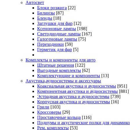
Автосвет
Блоки розжига
[22]
Билинзы
[87]
Бленды
[18]
Заглушки для фар
[12]
Ксеноновые лампы
[198]
Светодиодные лампы
[167]
Галогеновые лампы
[75]
Переходники
[59]
Герметик для фар
[5]
Комплекты и компоненты для авто
Штатные решения
[122]
Выгодные комплекты
[62]
Комплектующие и компоненты
[13]
Акустика,аудиосистемы и аксессуары
Коаксиальная акустика и аудиосистемы
[951]
Компонентная акустика и аудиосистемы
[881]
Эстрадная акустика и аудиосистемы
[739]
Корпусная акустика и аудиосистемы
[16]
Грили
[103]
Кроссоверы
[29]
Проставочные кольца
[116]
Подиумы и акустические полки для динамико
Рем. комплекты
[53]