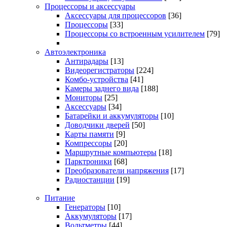
Процессоры и аксессуары
Аксессуары для процессоров
[36]
Процессоры
[33]
Процессоры со встроенным усилителем
[79]
Автоэлектроника
Антирадары
[13]
Видеорегистраторы
[224]
Комбо-устройства
[41]
Камеры заднего вида
[188]
Мониторы
[25]
Аксессуары
[34]
Батарейки и аккумуляторы
[10]
Доводчики дверей
[50]
Карты памяти
[9]
Компрессоры
[20]
Маршрутные компьютеры
[18]
Парктроники
[68]
Преобразователи напряжения
[17]
Радиостанции
[19]
Питание
Генераторы
[10]
Аккумуляторы
[17]
Вольтметры
[44]