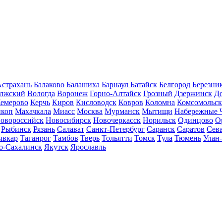
страхань
Балаковo
Балашиха
Барнаул
Батайск
Белгород
Березни
лжский
Вологда
Воронеж
Горно-Алтайск
Грозный
Дзержинск
Д
емерово
Керчь
Киров
Кисловодск
Ковров
Коломна
Комсомольск
коп
Махачкала
Миасс
Москва
Мурманск
Мытищи
Набережные 
овороссийск
Новосибирск
Новочеркасск
Норильск
Одинцово
О
Рыбинск
Рязань
Салават
Санкт-Петербург
Саранск
Саратов
Сев
ывкар
Таганрог
Тамбов
Тверь
Тольятти
Томск
Тула
Тюмень
Улан
-Сахалинск
Якутск
Ярославль