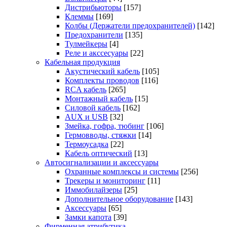
Дистрибьюторы
[157]
Клеммы
[169]
Колбы (Держатели предохранителей)
[142]
Предохранители
[135]
Тулмейкеры
[4]
Реле и акссесуары
[22]
Кабельная продукция
Акустический кабель
[105]
Комплекты проводов
[116]
RCA кабель
[265]
Монтажный кабель
[15]
Силовой кабель
[162]
AUX и USB
[32]
Змейка, гофра, тюбинг
[106]
Гермовводы, стяжки
[14]
Термоусадка
[22]
Кабель оптический
[13]
Автосигнализации и аксессуары
Охранные комплексы и системы
[256]
Трекеры и мониторинг
[11]
Иммобилайзеры
[25]
Дополнительное оборудование
[143]
Аксессуары
[65]
Замки капота
[39]
Фирменная атрибутика