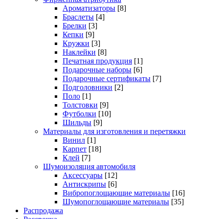
Ароматизаторы
[8]
Браслеты
[4]
Брелки
[3]
Кепки
[9]
Кружки
[3]
Наклейки
[8]
Печатная продукция
[1]
Подарочные наборы
[6]
Подарочные сертификаты
[7]
Подголовники
[2]
Поло
[1]
Толстовки
[9]
Футболки
[10]
Шильды
[9]
Материалы для изготовления и перетяжки
Винил
[1]
Карпет
[18]
Клей
[7]
Шумоизоляция автомобиля
Аксессуары
[12]
Антискрипы
[6]
Вибропоглощающие материалы
[16]
Шумопоглощающие материалы
[35]
Распродажа